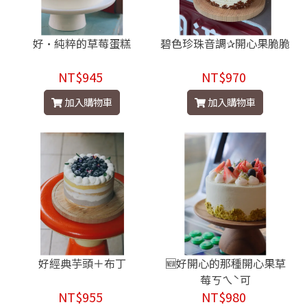
好·純粹的草莓蛋糕
碧色珍珠音調✰開心果脆脆
NT$945
NT$970
加入購物車
加入購物車
好經典芋頭＋布丁
🆕好開心的那種開心果草
莓ㄎㄟˋ可
NT$955
NT$980