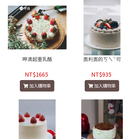
呷滴超重乳酪
奧利奧的ㄎㄟˋ可
NT$1665
NT$935
加入購物車
加入購物車