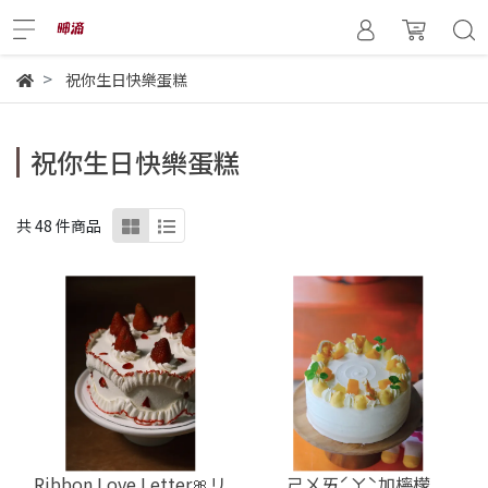
祝你生日快樂蛋糕
祝你生日快樂蛋糕
共 48 件商品
Ribbon Love Letter🎀リ
ㄕㄨㄞˊㄚˋ加檸檬