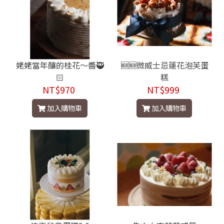
姥姥當年釀的桂花～醬🥷
🆕🆕微威士忌蓮花泡芙蛋
🏻
糕
NT$970
NT$999
加入購物車
加入購物車