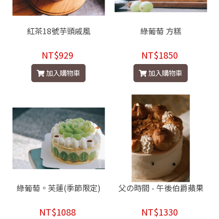
紅茶18號芋頭戚風
綠葡萄 方糕
NT$929
NT$1850
加入購物車
加入購物車
綠葡萄。芙蓮(季節限定)
父の時間 - 午後伯爵蘋果
NT$1088
NT$1330