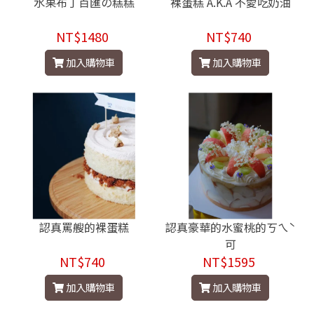
水果布丁百匯の糕糕
裸蛋糕 A.K.A 不愛吃奶油
NT$1480
NT$740
加入購物車
加入購物車
認真罵艘的裸蛋糕
認真豪華的水蜜桃的ㄎㄟˋ
可
NT$740
NT$1595
加入購物車
加入購物車