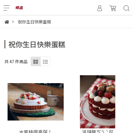
祝你生日快樂蛋糕
祝你生日快樂蛋糕
共 47 件商品
水蜜桃很高塔！
洪詩龍ㄎㄟˋ可