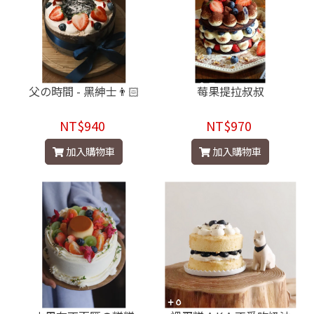
父の時間 - 黑紳士👨🏻
莓果提拉叔叔
NT$940
NT$970
加入購物車
加入購物車