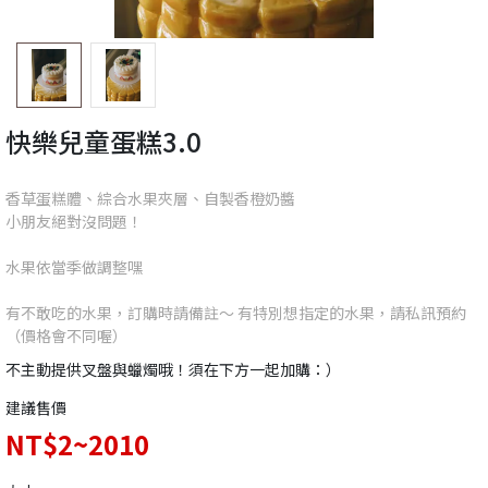
快樂兒童蛋糕3.0
香草蛋糕體、綜合水果夾層、自製香橙奶醬
小朋友絕對沒問題！
水果依當季做調整嘿
有不敢吃的水果，訂購時請備註～ 有特別想指定的水果，請私訊預約
（價格會不同喔）
不主動提供叉盤與蠟燭哦！須在下方一起加購：）
建議售價
NT$2~2010