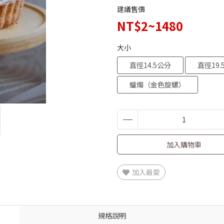
建議售價
NT$2~1480
大小
直徑14.5公分
直徑19.
蠟燭（金色旋螺）
加入購物車
加入最愛
規格說明