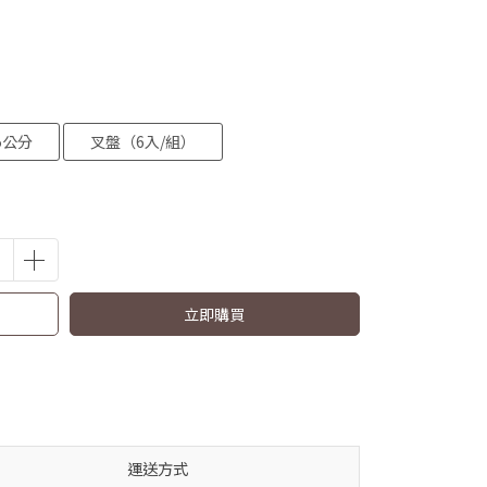
5公分
叉盤（6入/組）
立即購買
運送方式