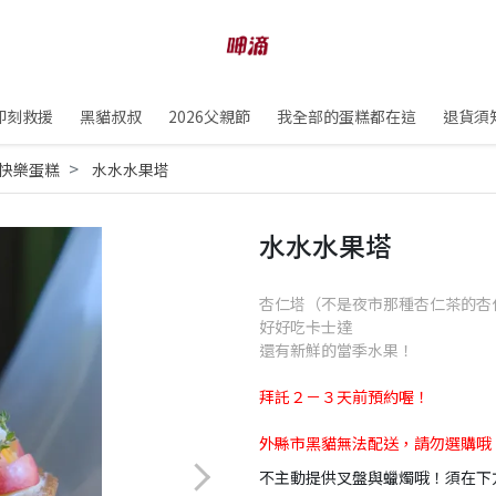
即刻救援
黑貓叔叔
2026父親節
我全部的蛋糕都在這
退貨須
快樂蛋糕
水水水果塔
水水水果塔
杏仁塔（不是夜市那種杏仁茶的杏
好好吃卡士達
還有新鮮的當季水果！
拜託２－３天前預約喔！
外縣市黑貓無法配送，請勿選購哦
不主動提供叉盤與蠟燭哦！須在下