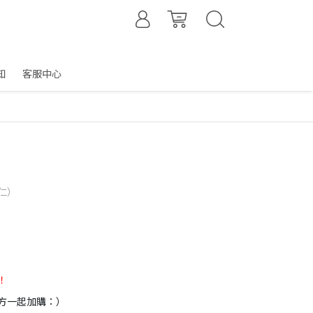
知
客服中心
仁）
！
方一起加購：）